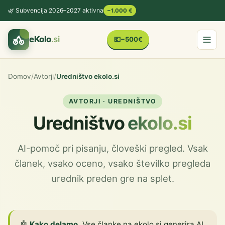
🌿 Subvencija 2026–2027 aktivna
−1.000 €
eKolo
.si
💶
−500€
Domov
/
Avtorji
/
Uredništvo ekolo.si
AVTORJI · UREDNIŠTVO
Uredništvo
ekolo.si
AI-pomoč pri pisanju, človeški pregled. Vsak
članek, vsako oceno, vsako številko pregleda
urednik preden gre na splet.
🤖
Kako delamo.
Vse članke na ekolo.si generira AI,