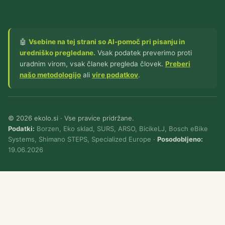
🤖
Vsebine na tej strani so AI-pomoč pri pisanju in
uredniško pregledane.
Vsak podatek preverimo proti
uradnim virom, vsak članek pregleda človek.
Preberi
našo metodologijo
ali
vire podatkov
.
© 2026 ekolo.si · Vse pravice pridržane.
Podatki:
Borzen, Eko sklad, SURS, ARSO, BicikeLJ, Bosch eBike
Systems, Shimano STEPS, Specialized Europe ·
Posodobljeno:
19.06.2026