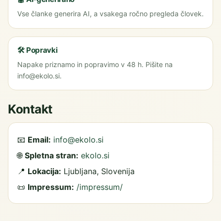
Vse članke generira AI, a vsakega ročno pregleda človek.
🛠️ Popravki
Napake priznamo in popravimo v 48 h. Pišite na
info@ekolo.si.
Kontakt
📧
Email:
info@ekolo.si
🌐
Spletna stran:
ekolo.si
📍
Lokacija:
Ljubljana, Slovenija
📜
Impressum:
/impressum/