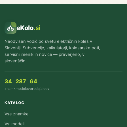
eKolo
.si
Neodvisen vodič po svetu električnih koles v
Sloveniji. Subvencije, kalkulatorji, kolesarske poti,
servisni imenik in novice — preverjeno, v
slovenščini.
34
287
64
znamk
modelov
prodajalcev
KATALOG
Vse znamke
Vsi modeli