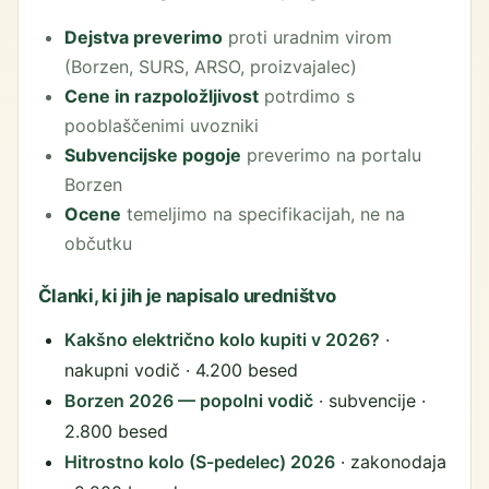
Dejstva preverimo
proti uradnim virom
(Borzen, SURS, ARSO, proizvajalec)
Cene in razpoložljivost
potrdimo s
pooblaščenimi uvozniki
Subvencijske pogoje
preverimo na portalu
Borzen
Ocene
temeljimo na specifikacijah, ne na
občutku
Članki, ki jih je napisalo uredništvo
Kakšno električno kolo kupiti v 2026?
·
nakupni vodič · 4.200 besed
Borzen 2026 — popolni vodič
· subvencije ·
2.800 besed
Hitrostno kolo (S-pedelec) 2026
· zakonodaja