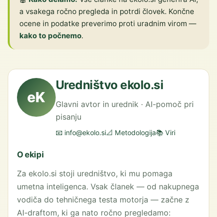
a vsakega ročno pregleda in potrdi človek. Končne
ocene in podatke preverimo proti uradnim virom —
kako to počnemo
.
Uredništvo ekolo.si
eK
Glavni avtor in urednik · AI-pomoč pri
pisanju
📧 info@ekolo.si
📐 Metodologija
📚 Viri
O ekipi
Za ekolo.si stoji uredništvo, ki mu pomaga
umetna inteligenca. Vsak članek — od nakupnega
vodiča do tehničnega testa motorja — začne z
AI-draftom, ki ga nato ročno pregledamo: