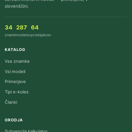
slovenščini.
34
287
64
znamk
modelov
prodajalcev
KATALOG
Vse znamke
Vsi modeli
Primerjave
Tipi e-koles
Članki
ORODJA
Subvencija kalkulator