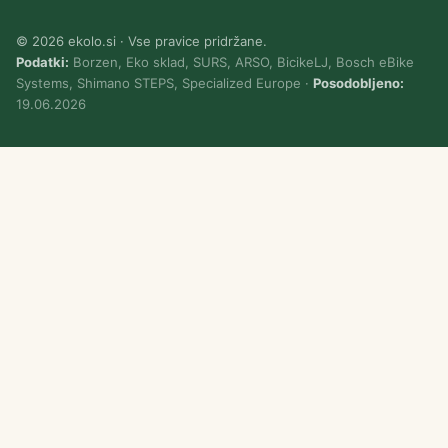
© 2026 ekolo.si · Vse pravice pridržane.
Podatki:
Borzen, Eko sklad, SURS, ARSO, BicikeLJ, Bosch eBike
Systems, Shimano STEPS, Specialized Europe ·
Posodobljeno:
19.06.2026