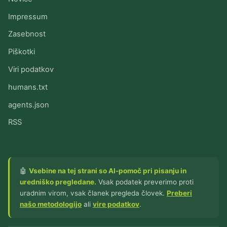
Impressum
Zasebnost
Piškotki
Viri podatkov
humans.txt
agents.json
RSS
🤖
Vsebine na tej strani so AI-pomoč pri pisanju in
uredniško pregledane.
Vsak podatek preverimo proti
uradnim virom, vsak članek pregleda človek.
Preberi
našo metodologijo
ali
vire podatkov
.