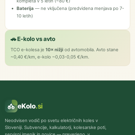
kompleta v 5 letih (~80 €)
Baterija
— ne vključena (predvidena menjava po 7-
10 letih)
🚗 E-kolo vs avto
TCO e-kolesa je
10× nižji
od avtomobila. Avto stane
~0,40 €/km, e-kolo ~0,03-0,05 €/km.
eKolo
.si
Neodvisen vodič po svetu električnih koles v
Sloveniji. Subvencije, kalkulatorji, kolesarske poti,
servisni imenik in novice — preverjeno, v