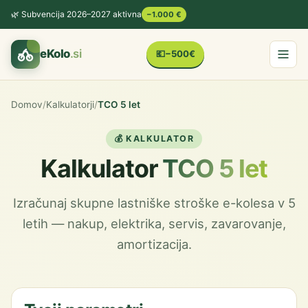
🌿 Subvencija 2026–2027 aktivna
−1.000 €
eKolo
.si
💶
−500€
Domov
/
Kalkulatorji
/
TCO 5 let
💰 KALKULATOR
Kalkulator
TCO 5 let
Izračunaj skupne lastniške stroške e-kolesa v 5
letih — nakup, elektrika, servis, zavarovanje,
amortizacija.