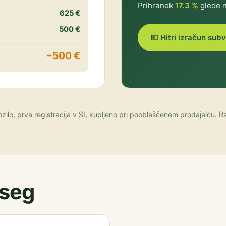
Prihranek
17.3 %
glede 
625 €
500 €
💶 Hitri izračun sub
−500 €
zilo, prva registracija v SI, kupljeno pri pooblaščenem prodajalcu. 
oseg