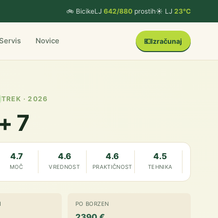
🚲 BicikeLJ
642/880
prostih
☀️ LJ
23°C
Servis
Novice
💶
Izračunaj
TREK · 2026
+ 7
4.7
4.6
4.6
4.5
MOČ
VREDNOST
PRAKTIČNOST
TEHNIKA
I
PO BORZEN
2390 €