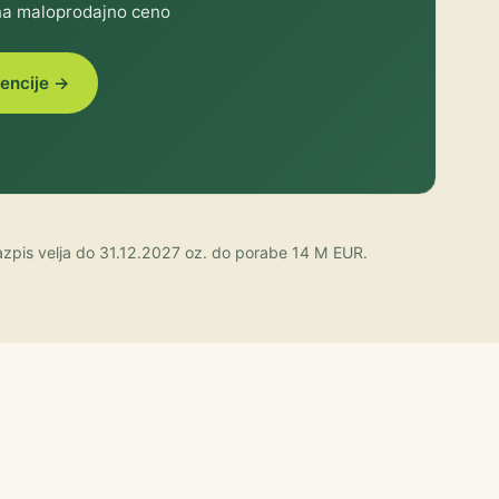
na maloprodajno ceno
vencije →
Razpis velja do 31.12.2027 oz. do porabe 14 M EUR.