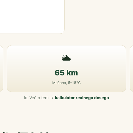
🌥️
65 km
Mešano, 5–18°C
📊 Več o tem →
kalkulator realnega dosega