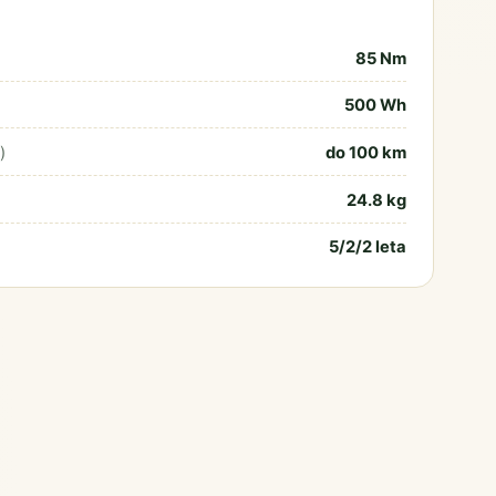
85 Nm
500 Wh
)
do 100 km
24.8 kg
5/2/2 leta