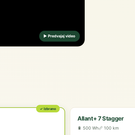
▶ Predvajaj video
✓ Izbrano
Allant+ 7 Stagger
🔋 500 Wh
📏 100 km