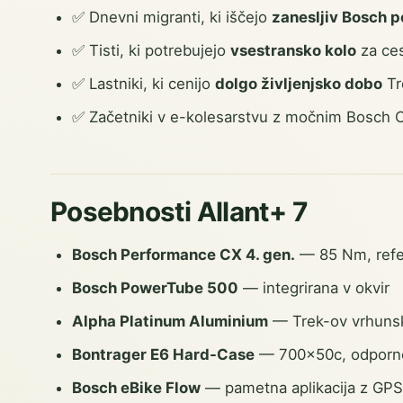
✅ Dnevni migranti, ki iščejo
zanesljiv Bosch 
✅ Tisti, ki potrebujejo
vsestransko kolo
za ce
✅ Lastniki, ki cenijo
dolgo življenjsko dobo
Tr
✅ Začetniki v e-kolesarstvu z močnim Bosch
Posebnosti Allant+ 7
Bosch Performance CX 4. gen.
— 85 Nm, refer
Bosch PowerTube 500
— integrirana v okvir
Alpha Platinum Aluminium
— Trek-ov vrhunski
Bontrager E6 Hard-Case
— 700×50c, odporne 
Bosch eBike Flow
— pametna aplikacija z GPS