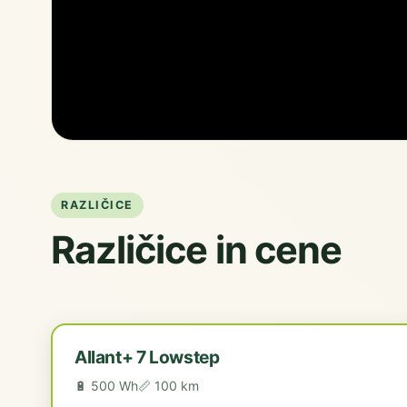
RAZLIČICE
Različice in cene
Allant+ 7 Lowstep
🔋 500 Wh
📏 100 km