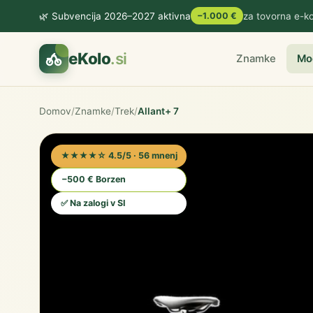
🌿 Subvencija 2026–2027 aktivna
−1.000 €
za tovorna e-ko
eKolo
.si
Znamke
Mo
Domov
/
Znamke
/
Trek
/
Allant+ 7
★★★★☆ 4.5/5 · 56 mnenj
−500 € Borzen
✅ Na zalogi v SI