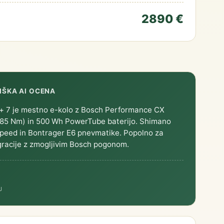
2890 €
IŠKA AI OCENA
t+ 7 je mestno e-kolo z Bosch Performance CX
85 Nm) in 500 Wh PowerTube baterijo. Shimano
peed in Bontrager E6 pnevmatike. Popolno za
racije z zmogljivim Bosch pogonom.
J