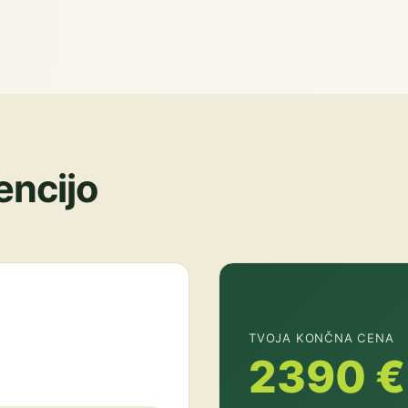
encijo
TVOJA KONČNA CENA
2390 €