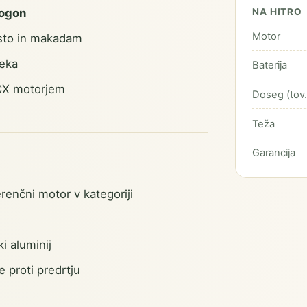
pogon
NA HITRO
Motor
sto in makadam
eka
Baterija
 CX motorjem
Doseg (tov.
Teža
Garancija
enčni motor v kategoriji
 aluminij
proti predrtju