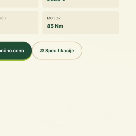
KI)
MOTOR
85 Nm
končno ceno
⚖️ Specifikacije