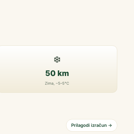
❄️
50 km
Zima, −5–5°C
Prilagodi izračun →