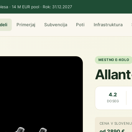
lesa · 14 M EUR pool · Rok: 31.12.2027
deli
Primerjaj
Subvencija
Poti
Infrastruktura
MESTNO E-KOLO
Allant
4.2
DOSEG
CENA V SLOVENIJ
od 2890 €