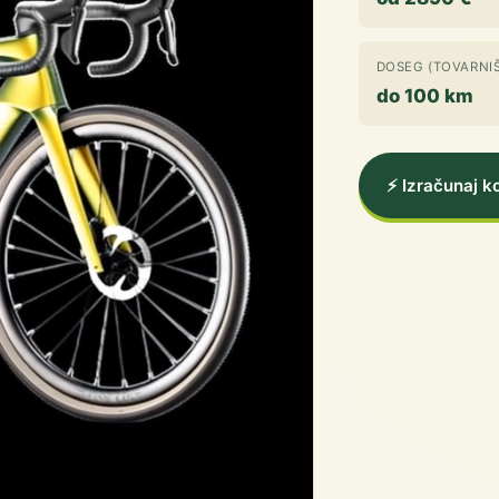
DOSEG (TOVARNIŠ
do 100 km
⚡ Izračunaj 