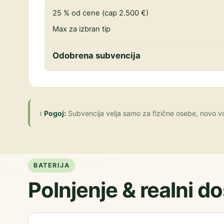
25 % od cene (cap 2.500 €)
Max za izbran tip
Odobrena subvencija
ℹ️
Pogoj:
Subvencija velja samo za fizične osebe, novo vo
BATERIJA
Polnjenje & realni d