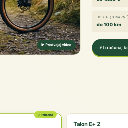
DOSEG (TOVARNIŠ
do 100 km
▶ Predvajaj video
⚡ Izračunaj 
✓ Izbrano
Talon E+ 2