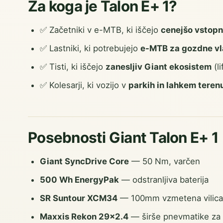
Za koga je Talon E+ 1?
✅ Začetniki v e-MTB, ki iščejo
cenejšo vstopn
✅ Lastniki, ki potrebujejo
e-MTB za gozdne v
✅ Tisti, ki iščejo
zanesljiv Giant ekosistem
(l
✅ Kolesarji, ki vozijo v
parkih in lahkem teren
Posebnosti Giant Talon E+ 1
Giant SyncDrive Core
— 50 Nm, varčen
500 Wh EnergyPak
— odstranljiva baterija
SR Suntour XCM34
— 100mm vzmetena vilica
Maxxis Rekon 29×2.4
— širše pnevmatike za 