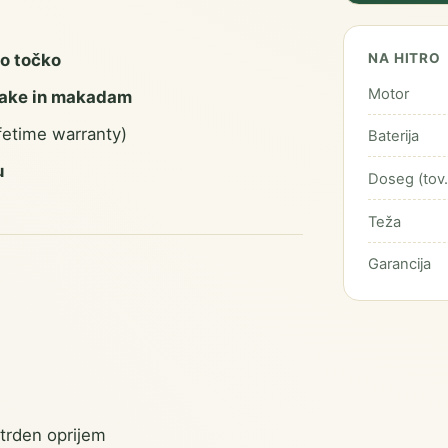
o točko
NA HITRO
Motor
lake in makadam
ifetime warranty)
Baterija
u
Doseg (tov.
Teža
Garancija
trden oprijem