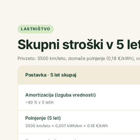
LASTNIŠTVO
Skupni stroški v 5 l
Privzeto: 3500 km/leto, domače polnjenje (0,18 €/kWh), 
Postavka · 5 let skupaj
Amortizacija (izguba vrednosti)
~40 % v 5 letih
Polnjenje (5 let)
3500 km/leto × 0,007 kWh/km × 0.18 €/kWh