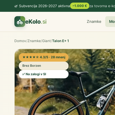
🌿 Subvencija 2026–2027 aktivna
−1.000 €
za tovorna e-ko
eKolo
.si
Znamke
Mo
Domov
/
Znamke
/
Giant
/
Talon E+ 1
★★★★☆ 4.3/5 · 28 mnenj
Brez Borzen
✅ Na zalogi v SI