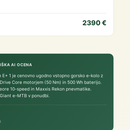
2390 €
IŠKA AI OCENA
n E+ 1 je cenovno ugodno vstopno gorsko e-kolo z
Drive Core motorjem (50 Nm) in 500 Wh baterijo.
ore 10-speed in Maxxis Rekon pnevmatike.
 Giant e-MTB v ponudbi.
J