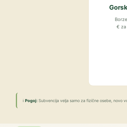
Gorsk
Borze
€ za
ℹ️
Pogoj:
Subvencija velja samo za fizične osebe, novo vo