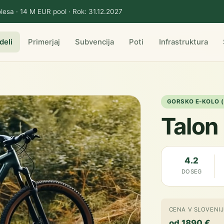
lesa · 14 M EUR pool · Rok: 31.12.2027
deli
Primerjaj
Subvencija
Poti
Infrastruktura
GORSKO E-KOLO 
Talon 
4.2
DOSEG
CENA V SLOVENIJ
od 1890 €