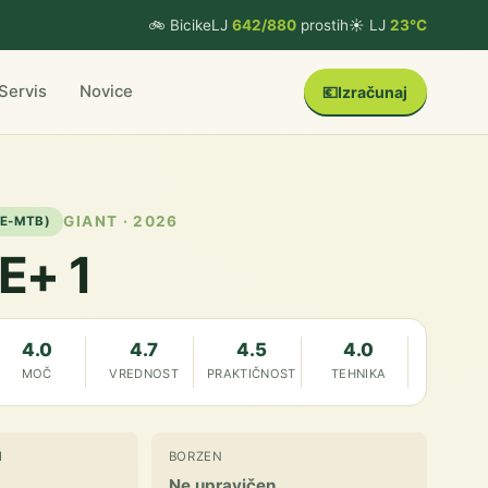
🚲 BicikeLJ
642/880
prostih
☀️ LJ
23°C
Servis
Novice
💶
Izračunaj
GIANT · 2026
(E-MTB)
E+ 1
4.0
4.7
4.5
4.0
MOČ
VREDNOST
PRAKTIČNOST
TEHNIKA
I
BORZEN
Ne upravičen