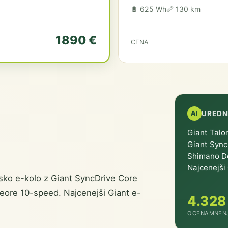
🔋 625 Wh
📏 130 km
1890 €
CENA
AI
UREDN
Giant Talo
Giant Sync
Shimano De
Najcenejši
ko e-kolo z Giant SyncDrive Core
eore 10-speed. Najcenejši Giant e-
4.3
28
OCENA
MNEN