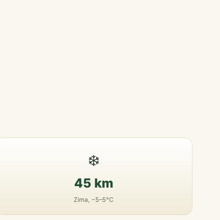
❄️
45 km
Zima, −5–5°C