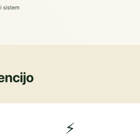
i sistem
encijo
⚡