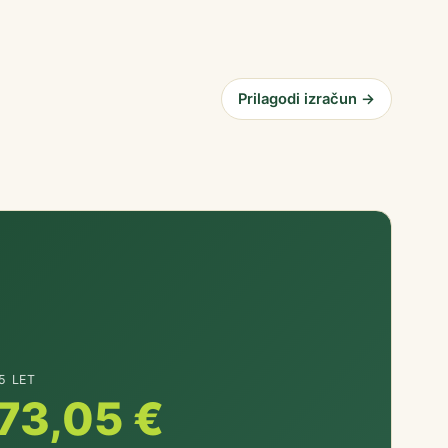
Prilagodi izračun →
5 LET
73,05 €