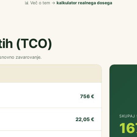
📊 Več o tem →
kalkulator realnega dosega
etih (TCO)
osnovno zavarovanje.
756 €
SKUPAJ 
22,05 €
16