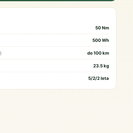
50 Nm
500 Wh
)
do 100 km
23.5 kg
5/2/2 leta