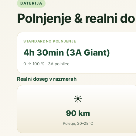
BATERIJA
Polnjenje & realni d
STANDARDNO POLNJENJE
4h 30min (3A Giant)
0 → 100 % · 3A polnilec
Realni doseg v razmerah
☀️
90 km
Poletje, 20–28°C