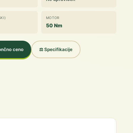
KI)
MOTOR
50 Nm
končno ceno
⚖️ Specifikacije