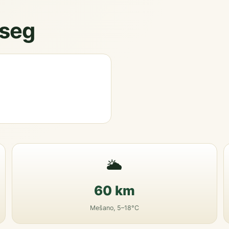
oseg
🌥️
60 km
Mešano, 5–18°C