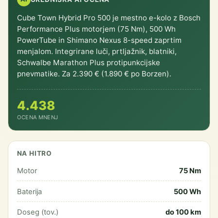
Cube Town Hybrid Pro 500 je mestno e-kolo z Bosch
Performance Plus motorjem (75 Nm), 500 Wh
PowerTube in Shimano Nexus 8-speed zaprtim
menjalom. Integrirane luči, prtljažnik, blatniki,
Schwalbe Marathon Plus protipunkcijske
pnevmatike. Za 2.390 € (1.890 € po Borzen).
4.4
38
OCENA
MNENJ
NA HITRO
Motor
75 Nm
Baterija
500 Wh
Doseg (tov.)
do 100 km