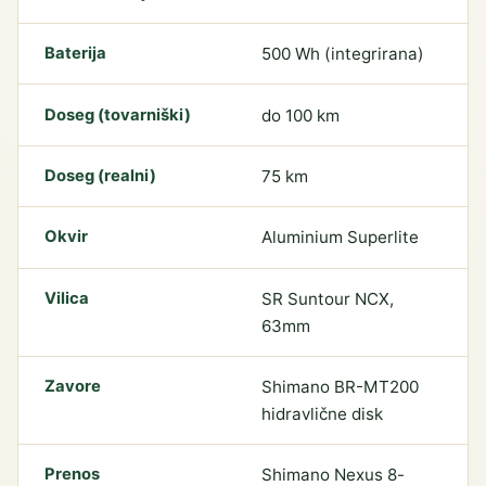
Baterija
500 Wh (integrirana)
Doseg (tovarniški)
do 100 km
Doseg (realni)
75 km
Okvir
Aluminium Superlite
Vilica
SR Suntour NCX,
63mm
Zavore
Shimano BR-MT200
hidravlične disk
Prenos
Shimano Nexus 8-