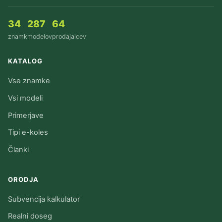
34
287
64
znamk
modelov
prodajalcev
KATALOG
Vse znamke
Vsi modeli
Primerjave
Tipi e-koles
Članki
ORODJA
Subvencija kalkulator
Realni doseg