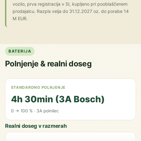
vozilo, prva registracija v SI, kupljeno pri pooblaščenem
prodajalcu. Razpis velja do 31.12.2027 oz. do porabe 14
M EUR.
BATERIJA
Polnjenje & realni doseg
STANDARDNO POLNJENJE
4h 30min (3A Bosch)
0 → 100 % · 3A polnilec
Realni doseg v razmerah