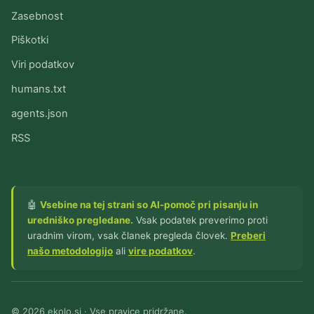
Zasebnost
Piškotki
Viri podatkov
humans.txt
agents.json
RSS
🤖
Vsebine na tej strani so AI-pomoč pri pisanju in
uredniško pregledane.
Vsak podatek preverimo proti
uradnim virom, vsak članek pregleda človek.
Preberi
našo metodologijo
ali
vire podatkov
.
© 2026 ekolo.si · Vse pravice pridržane.