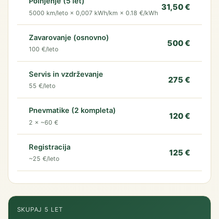
Polnjenje (5 let)
31,50 €
5000 km/leto × 0,007 kWh/km × 0.18 €/kWh
Zavarovanje (osnovno)
500 €
100 €/leto
Servis in vzdrževanje
275 €
55 €/leto
Pnevmatike (2 kompleta)
120 €
2 × ~60 €
Registracija
125 €
~25 €/leto
SKUPAJ 5 LET