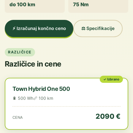
do 100 km
75 Nm
⚡ Izračunaj končno ceno
⚖️ Specifikacije
RAZLIČICE
Različice in cene
✓ Izbrano
Town Hybrid One 500
🔋 500 Wh
📏 100 km
2090 €
CENA