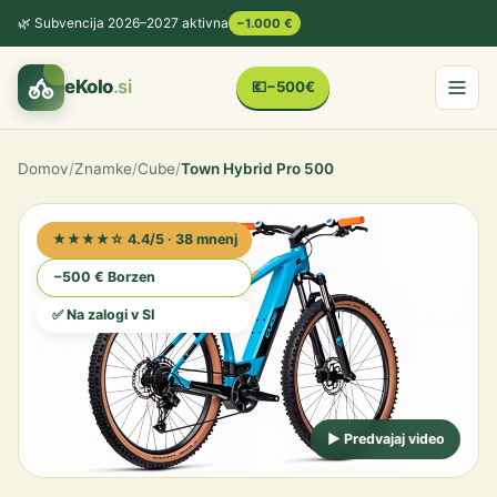
🌿 Subvencija 2026–2027 aktivna
−1.000 €
eKolo
.si
💶
−500€
Domov
/
Znamke
/
Cube
/
Town Hybrid Pro 500
★★★★☆ 4.4/5 · 38 mnenj
−500 € Borzen
✅ Na zalogi v SI
▶ Predvajaj video