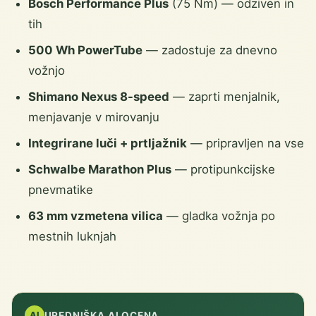
Bosch Performance Plus
(75 Nm) — odziven in
tih
500 Wh PowerTube
— zadostuje za dnevno
vožnjo
Shimano Nexus 8-speed
— zaprti menjalnik,
menjavanje v mirovanju
Integrirane luči + prtljažnik
— pripravljen na vse
Schwalbe Marathon Plus
— protipunkcijske
pnevmatike
63 mm vzmetena vilica
— gladka vožnja po
mestnih luknjah
AI
UREDNIŠKA AI OCENA