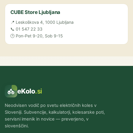
CUBE Store Ljubljana
📍 Leskoškova 4, 1000 Ljubljana
📞 01 547 22 33
🕒 Pon-Pet 9-20, Sob 9-15
eKolo
.si
Neodvisen vodič po svetu električnih koles v
Sloveniji. Subvencije, kalkulatorji, kolesarske poti,
servisni imenik in novice — preverjeno, v
slovenščini.