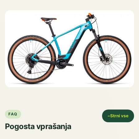
FAQ
−
Strni vse
Pogosta vprašanja