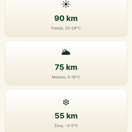
☀️
90 km
Poletje, 20–28°C
🌥️
75 km
Mešano, 5–18°C
❄️
55 km
Zima, −5–5°C