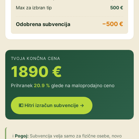
Max za izbran tip
500 €
−500 €
Odobrena subvencija
TVOJA KONČNA CENA
1890 €
Prihranek
20.9 %
glede na maloprodajno ceno
💶 Hitri izračun subvencije →
ℹ️
Pogoj:
Subvencija velja samo za fizične osebe, novo