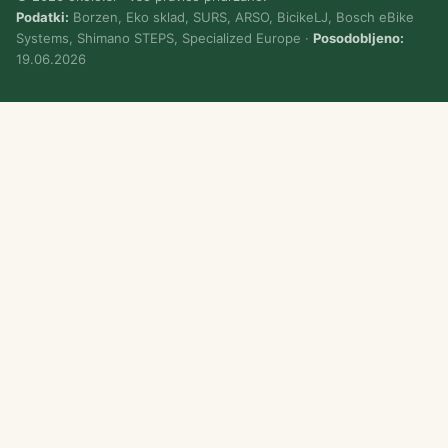
Podatki:
Borzen, Eko sklad, SURS, ARSO, BicikeLJ, Bosch eBike
Systems, Shimano STEPS, Specialized Europe ·
Posodobljeno:
19.06.2026