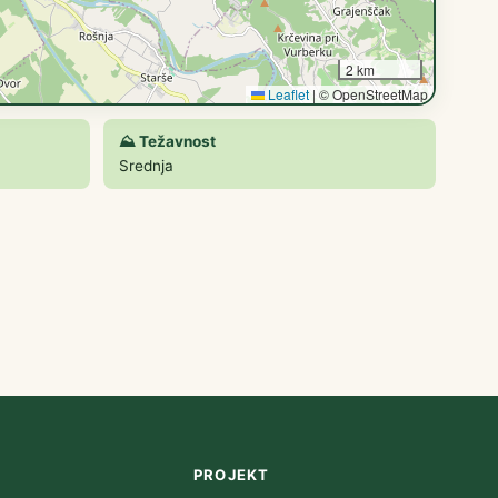
2 km
Leaflet
|
© OpenStreetMap
⛰️ Težavnost
Srednja
PROJEKT