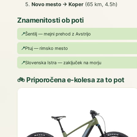
Novo mesto → Koper
(65 km, 4.5h)
Znamenitosti ob poti
📍
Šentilj — mejni prehod z Avstrijo
📍
Ptuj — rimsko mesto
📍
Slovenska Istra — zaključek na morju
🚲 Priporočena e-kolesa za to pot