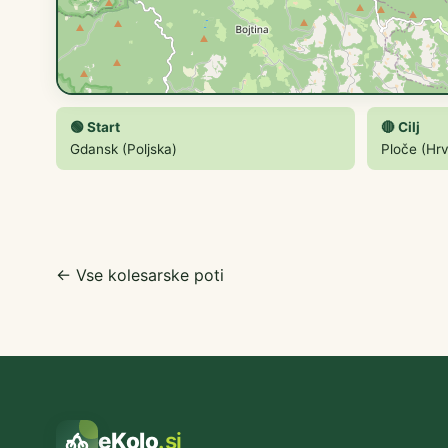
🟢 Start
🔴 Cilj
Gdansk (Poljska)
Ploče (Hr
← Vse kolesarske poti
eKolo
.si