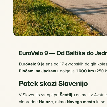
EuroVelo 9 — Od Baltika do Jad
EuroVelo 9
je ena od 17 evropskih dolgih kole
Pločami na Jadranu
, dolga je
1.600 km
(250 k
Potek skozi Slovenijo
V Slovenijo vstopi pri
Šentilju
na meji z Avstrij
vinorodne
Haloze
, mimo
Novega mesta
in se 