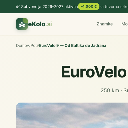
🌿 Subvencija 2026–2027 aktivna
−1.000 €
za tovorna e-ko
eKolo
.si
Znamke
Mo
Domov
/
Poti
/
EuroVelo 9 — Od Baltika do Jadrana
EuroVelo
250 km · S