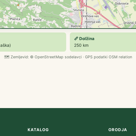
📏 Dolžina
vaška)
250 km
🗺️ Zemljevid:
© OpenStreetMap
sodelavci · GPS podatki OSM relation
KATALOG
ORODJA