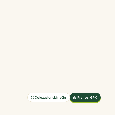
⛶ Celozaslonski način
📥 Prenesi GPX