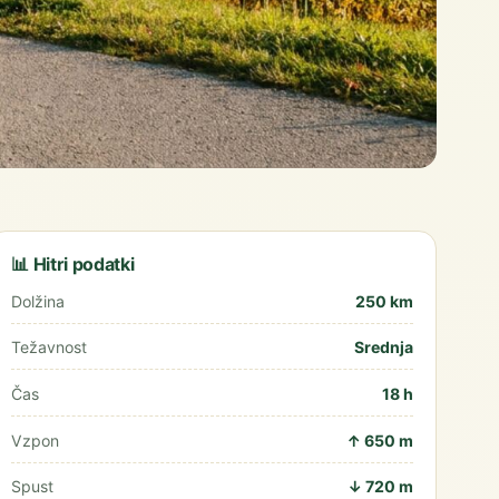
📊 Hitri podatki
Dolžina
250 km
Težavnost
Srednja
Čas
18 h
Vzpon
↑ 650 m
Spust
↓ 720 m