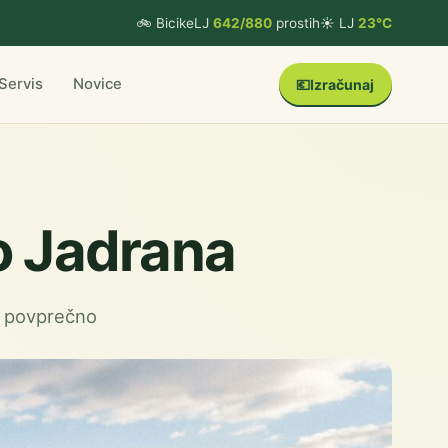
🚲 BicikeLJ
642/880
prostih
☀️ LJ
23°C
Servis
Novice
💶
Izračunaj
o Jadrana
h povprečno