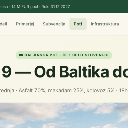
lesa · 14 M EUR pool · Rok: 31.12.2027
deli
Primerjaj
Subvencija
Poti
Infrastruktura
🛤️ DALJINSKA POT · ČEZ CELO SLOVENIJO
 9 — Od Baltika d
rednja · Asfalt 70%, makadam 25%, kolovoz 5% · 18