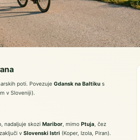
rana
sarskih poti. Povezuje
Gdansk na Baltiku
s
m v Sloveniji).
o, nadaljuje skozi
Maribor
, mimo
Ptuja
, čez
zaključi v
Slovenski Istri
(Koper, Izola, Piran).