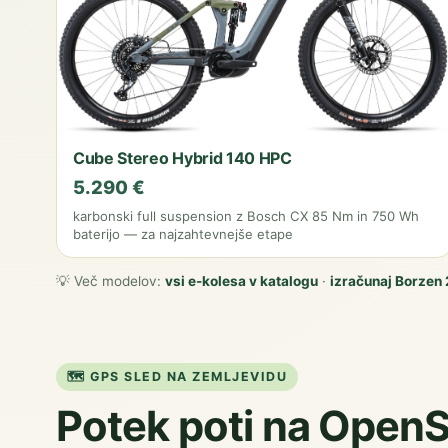
Cube Stereo Hybrid 140 HPC
5.290 €
karbonski full suspension z Bosch CX 85 Nm in 750 Wh
baterijo — za najzahtevnejše etape
💡 Več modelov:
vsi e-kolesa v katalogu
·
izračunaj Borzen
🗺️ GPS SLED NA ZEMLJEVIDU
Potek poti na Open