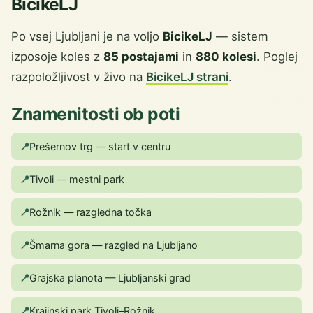
BicikeLJ
Po vsej Ljubljani je na voljo
BicikeLJ
— sistem
izposoje koles z
85 postajami
in
880 kolesi
. Poglej
razpoložljivost v živo na
BicikeLJ strani
.
Znamenitosti ob poti
📍
Prešernov trg — start v centru
📍
Tivoli — mestni park
📍
Rožnik — razgledna točka
📍
Šmarna gora — razgled na Ljubljano
📍
Grajska planota — Ljubljanski grad
📍
Krajinski park Tivoli–Rožnik