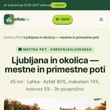
🌿 Subvencija 2026–2027 aktivna
−1.000 €
eKolo
.si
💶
−500€
Domov
/
Poti
/
Ljubljana in okolica — mestne in primestne poti
🏙️ MESTNA POT · OSREDNJESLOVENSKA
Ljubljana in okolica —
mestne in primestne poti
45 km · Lahka · Asfalt 80%, makadam 15%,
kolovoz 5% · 3h povprečno