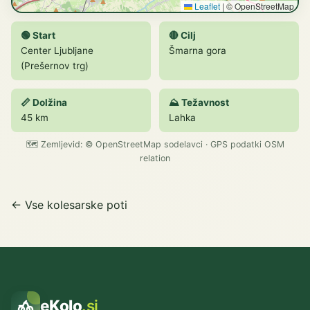
Leaflet
|
© OpenStreetMap
🟢 Start
🔴 Cilj
Center Ljubljane
Šmarna gora
(Prešernov trg)
📏 Dolžina
⛰️ Težavnost
45 km
Lahka
🗺️ Zemljevid:
© OpenStreetMap
sodelavci · GPS podatki OSM
relation
← Vse kolesarske poti
eKolo
.si