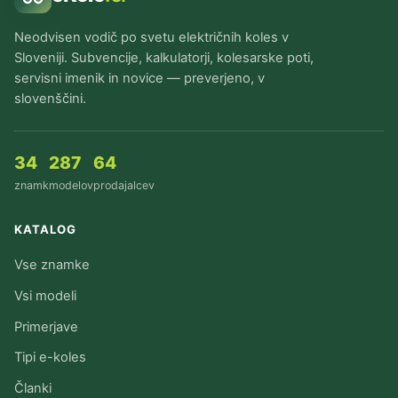
Neodvisen vodič po svetu električnih koles v
Sloveniji. Subvencije, kalkulatorji, kolesarske poti,
servisni imenik in novice — preverjeno, v
slovenščini.
34
287
64
znamk
modelov
prodajalcev
KATALOG
Vse znamke
Vsi modeli
Primerjave
Tipi e-koles
Članki