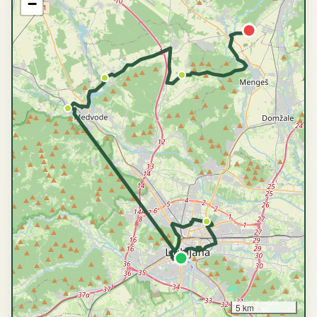
−
5 km