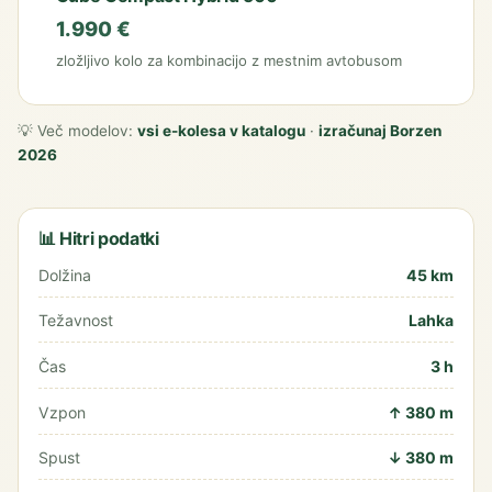
1.990 €
zložljivo kolo za kombinacijo z mestnim avtobusom
💡 Več modelov:
vsi e-kolesa v katalogu
·
izračunaj Borzen
2026
📊 Hitri podatki
Dolžina
45 km
Težavnost
Lahka
Čas
3 h
Vzpon
↑ 380 m
Spust
↓ 380 m