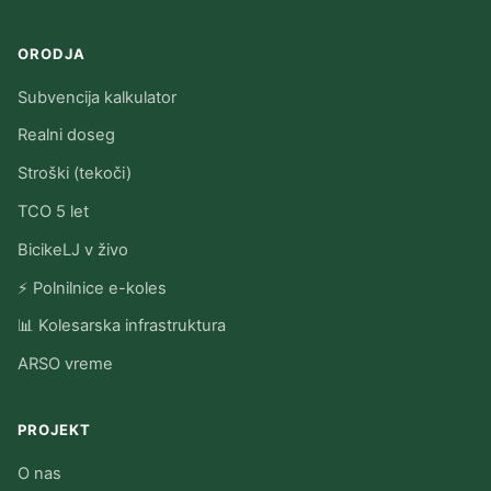
ORODJA
Subvencija kalkulator
Realni doseg
Stroški (tekoči)
TCO 5 let
BicikeLJ v živo
⚡ Polnilnice e-koles
📊 Kolesarska infrastruktura
ARSO vreme
PROJEKT
O nas