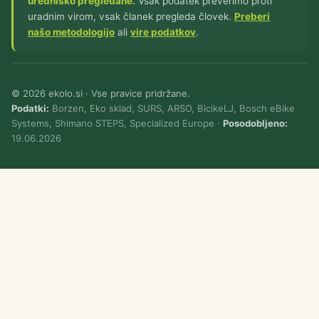
uredniško pregledane.
Vsak podatek preverimo proti
uradnim virom, vsak članek pregleda človek.
Preberi
našo metodologijo
ali
vire podatkov
.
© 2026 ekolo.si · Vse pravice pridržane.
Podatki:
Borzen, Eko sklad, SURS, ARSO, BicikeLJ, Bosch eBike
Systems, Shimano STEPS, Specialized Europe ·
Posodobljeno:
19.06.2026