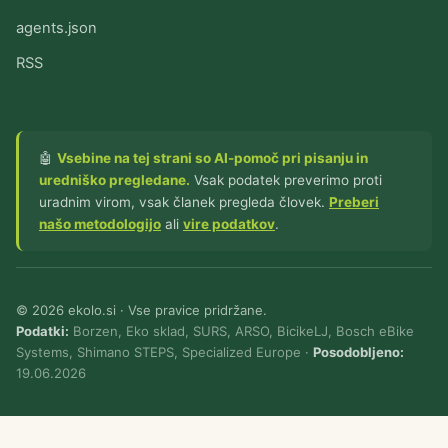
agents.json
RSS
🤖
Vsebine na tej strani so AI-pomoč pri pisanju in
uredniško pregledane.
Vsak podatek preverimo proti
uradnim virom, vsak članek pregleda človek.
Preberi
našo metodologijo
ali
vire podatkov
.
© 2026 ekolo.si · Vse pravice pridržane.
Podatki:
Borzen, Eko sklad, SURS, ARSO, BicikeLJ, Bosch eBike
Systems, Shimano STEPS, Specialized Europe ·
Posodobljeno:
19.06.2026