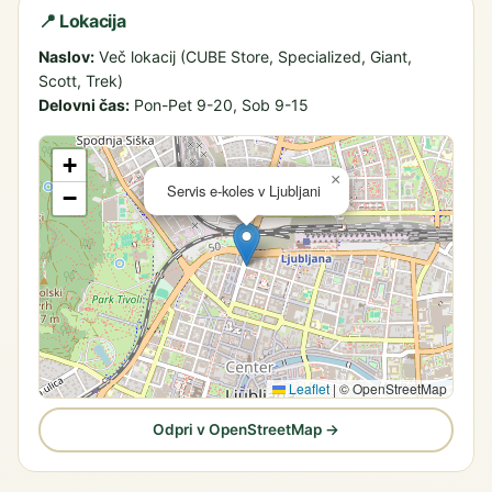
📍 Lokacija
Naslov:
Več lokacij (CUBE Store, Specialized, Giant,
Scott, Trek)
Delovni čas:
Pon-Pet 9-20, Sob 9-15
+
×
Servis e-koles v Ljubljani
−
Leaflet
|
© OpenStreetMap
Odpri v OpenStreetMap →