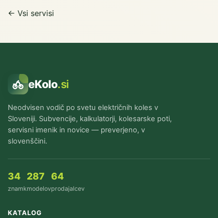
← Vsi servisi
eKolo
.si
Neodvisen vodič po svetu električnih koles v
Sloveniji. Subvencije, kalkulatorji, kolesarske poti,
servisni imenik in novice — preverjeno, v
slovenščini.
34
287
64
znamk
modelov
prodajalcev
KATALOG