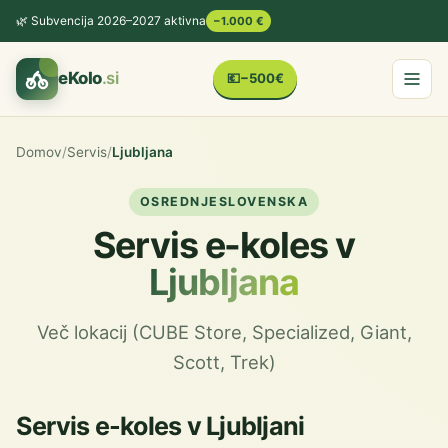
🌿 Subvencija 2026–2027 aktivna
−1.000 €
eKolo
.si
💶
−500€
Domov
/
Servis
/
Ljubljana
OSREDNJESLOVENSKA
Servis e-koles v
Ljubljana
Več lokacij (CUBE Store, Specialized, Giant,
Scott, Trek)
Servis e-koles v Ljubljani