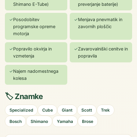
Shimano E-Tube)
preverjanje baterije)
✓
Posodobitev
✓
Menjava pnevmatik in
programske opreme
zavornih ploščic
motorja
✓
Popravilo okvirja in
✓
Zavarovalniški cenitve in
vzmetenja
popravila
✓
Najem nadomestnega
kolesa
🏷️ Znamke
Specialized
Cube
Giant
Scott
Trek
Bosch
Shimano
Yamaha
Brose