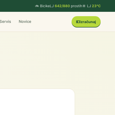
🚲 BicikeLJ
642/880
prostih
☀️ LJ
23°C
Servis
Novice
💶
Izračunaj