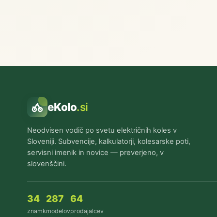
eKolo
.si
Neodvisen vodič po svetu električnih koles v
Sloveniji. Subvencije, kalkulatorji, kolesarske poti,
servisni imenik in novice — preverjeno, v
slovenščini.
34
287
64
znamk
modelov
prodajalcev