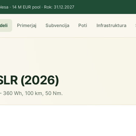
lesa · 14 M EUR pool · Rok: 31.12.2027
deli
Primerjaj
Subvencija
Poti
Infrastruktura
SLR (2026)
 — 360 Wh, 100 km, 50 Nm.