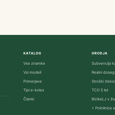
KATALOG
ORODJA
Vse znamke
Subvencija ka
Vsi modeli
Realni doseg
Primerjave
Stroški (tekoč
Tipi e-koles
TCO 5 let
Članki
BicikeLJ v ži
⚡ Polnilnice 