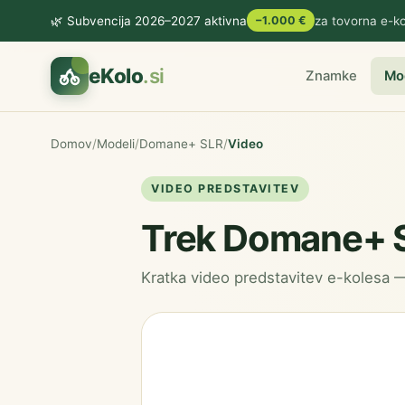
🌿 Subvencija 2026–2027 aktivna
−1.000 €
za tovorna e-ko
eKolo
.si
Znamke
Mo
Domov
/
Modeli
/
Domane+ SLR
/
Video
VIDEO PREDSTAVITEV
Trek Domane+ 
Kratka video predstavitev e-kolesa