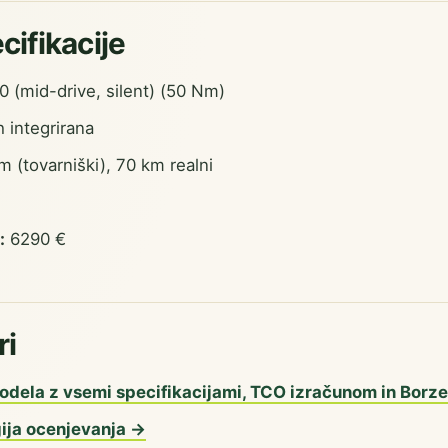
cifikacije
(mid-drive, silent) (50 Nm)
integrirana
 (tovarniški), 70 km realni
:
6290 €
ri
odela z vsemi specifikacijami, TCO izračunom in Borz
ija ocenjevanja →