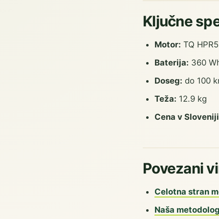
Ključne spe
Motor:
TQ HPR50 
Baterija:
360 Wh 
Doseg:
do 100 km
Teža:
12.9 kg
Cena v Sloveniji
Povezani vi
Celotna stran m
Naša metodolog