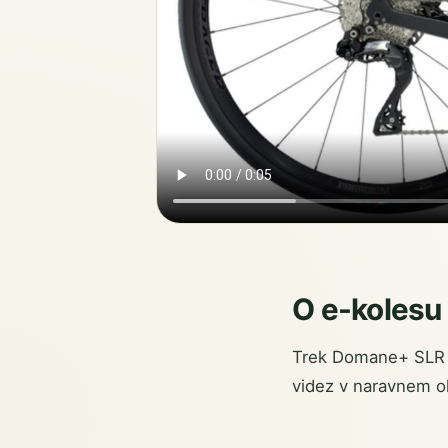
O e-kolesu
Trek Domane+ SLR
videz v naravnem ok