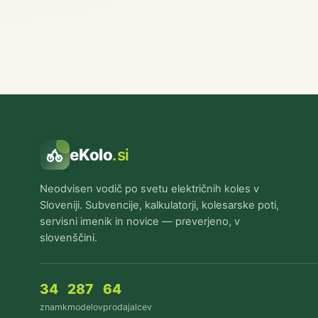
eKolo
.si
Neodvisen vodič po svetu električnih koles v
Sloveniji. Subvencije, kalkulatorji, kolesarske poti,
servisni imenik in novice — preverjeno, v
slovenščini.
34
287
64
znamk
modelov
prodajalcev