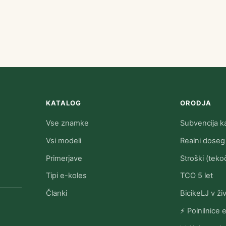
KATALOG
ORODJA
Vse znamke
Subvencija ka
Vsi modeli
Realni doseg
Primerjave
Stroški (tekoč
Tipi e-koles
TCO 5 let
Članki
BicikeLJ v ži
⚡ Polnilnice 