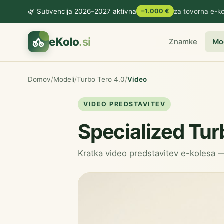
🌿 Subvencija 2026–2027 aktivna
−1.000 €
za tovorna e-ko
eKolo
.si
Znamke
Mo
Domov
/
Modeli
/
Turbo Tero 4.0
/
Video
VIDEO PREDSTAVITEV
Specialized Tur
Kratka video predstavitev e-kolesa