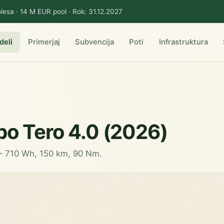
lesa · 14 M EUR pool · Rok: 31.12.2027
deli
Primerjaj
Subvencija
Poti
Infrastruktura
bo Tero 4.0 (2026)
 — 710 Wh, 150 km, 90 Nm.