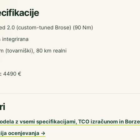
cifikacije
ed 2.0 (custom-tuned Brose) (90 Nm)
integrirana
 (tovarniški), 80 km realni
:
4490 €
ri
odela z vsemi specifikacijami, TCO izračunom in Borz
ija ocenjevanja →